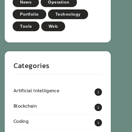
News
Operation
Portfolio
Technology
Tools
Web
Categories
Artificial Intelligence
1
Blockchain
2
Coding
1