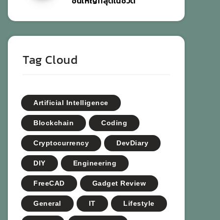
ชิ้นใหญ่ที่สุดในชีวิต
Tag Cloud
Artificial Intelligence
Blockchain
Coding
Cryptocurrency
DevDiary
DIY
Engineering
FreeCAD
Gadget Review
General
IT
Lifestyle