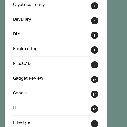
Cryptocurrency
7
DevDiary
6
DIY
1
Engineering
1
FreeCAD
2
Gadget Review
16
General
14
IT
14
Lifestyle
2