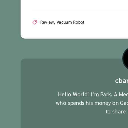
Review
,
Vacuum Robot
cba
Hello World! I’m Park. A Me
who spends his money on Gadg
to share