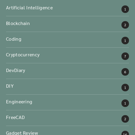
Artificial Intelligence
1
Blockchain
2
Coding
1
Cryptocurrency
7
DevDiary
6
DIY
1
Engineering
1
FreeCAD
2
Gadget Review
16