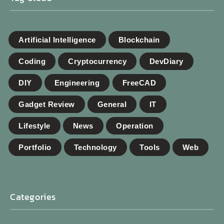
Artificial Intelligence
Blockchain
Coding
Cryptocurrency
DevDiary
DIY
Engineering
FreeCAD
Gadget Review
General
IT
Lifestyle
News
Operation
Portfolio
Technology
Tools
Web
Categories